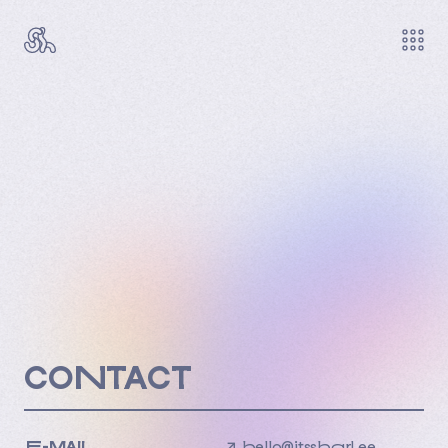
accueil
CONTACT
E-MAIL
↗
hello@itssharl.ee